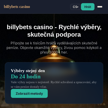
billybets casino
CS
Hrát
▾
Bonusy
billybets casino - Rychlé výběry,
Hry
skutečná podpora
Akce
Připojte se k tisícům hráčů vydělávajících skutečné
peníze. Objevte okamžité výběry, živou pomoc kdykoli a
přes 3000+ her.
Podpora
Výběry stejný den
Do 24 hodin
Vaše výhry nejsou v nejistotě. Rychlé schválení a zpracování, aby
se vám peníze dostaly včas.
Zobrazit metody