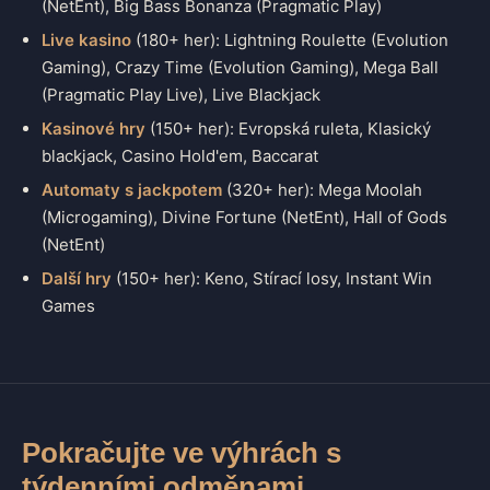
(NetEnt), Big Bass Bonanza (Pragmatic Play)
Live kasino
(180+ her): Lightning Roulette (Evolution
Gaming), Crazy Time (Evolution Gaming), Mega Ball
(Pragmatic Play Live), Live Blackjack
Kasinové hry
(150+ her): Evropská ruleta, Klasický
blackjack, Casino Hold'em, Baccarat
Automaty s jackpotem
(320+ her): Mega Moolah
(Microgaming), Divine Fortune (NetEnt), Hall of Gods
(NetEnt)
Další hry
(150+ her): Keno, Stírací losy, Instant Win
Games
Pokračujte ve výhrách s
týdenními odměnami