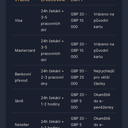
24h čekání +
GBP 20 -
Vráceno na
3-5
Visa
GBP 10
původní
pracovních
000
kartu
dní
24h čekání +
GBP 20 -
Vráceno na
3-5
Mastercard
GBP 10
původní
pracovních
000
kartu
dní
24h čekání +
GBP 50 -
Nejrychlejší
Bankovní
2-3 pracovní
GBP 25
pro větší
převod
dny
000
částky
GBP 20 -
Okamžitě
24h čekání +
Skrill
GBP 5
do e-
1-2 hodiny
000
peněženky
GBP 20 -
Okamžitě
24h čekání +
Neteller
GBP 5
do e-
1-2 hodiny