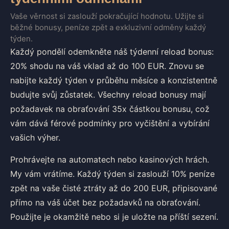
Vaše věrnost si zaslouží pokračující hodnotu. Užijte si
běžné bonusy, peníze zpět a exkluzivní odměny každý
týden.
Každý pondělí odemkněte náš týdenní reload bonus:
20% shodu na váš vklad až do 100 EUR. Znovu se
nabijte každý týden v průběhu měsíce a konzistentně
budujte svůj zůstatek. Všechny reload bonusy mají
požadavek na obraťování 35x částkou bonusu, což
vám dává férové podmínky pro vyčištění a vybírání
vašich výher.
Prohrávejte na automatech nebo kasinových hrách.
My vám vrátíme. Každý týden si zaslouží 10% peníze
zpět na vaše čisté ztráty až do 200 EUR, připisované
přímo na váš účet bez požadavků na obraťování.
Použijte je okamžitě nebo si je uložte na příští sezení.