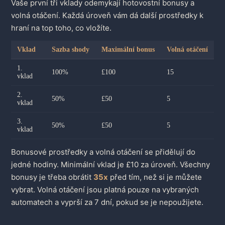
Vaše první tři vklady odemykají hotovostní bonusy a
volná otáčení. Každá úroveň vám dá další prostředky k
hraní na top toho, co vložíte.
Vklad
Sazba shody
Maximální bonus
Volná otáčení
1.
100%
£100
15
vklad
2.
50%
£50
5
vklad
3.
50%
£50
5
vklad
Bonusové prostředky a volná otáčení se přidělují do
jedné hodiny. Minimální vklad je £10 za úroveň. Všechny
bonusy je třeba obrátit
35x
před tím, než si je můžete
vybrat. Volná otáčení jsou platná pouze na vybraných
automatech a vyprší za 7 dní, pokud se je nepoužijete.