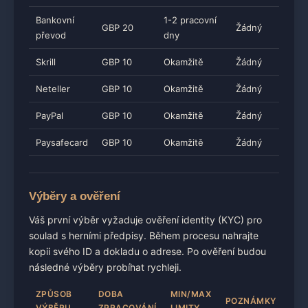
Bankovní
1-2 pracovní
GBP 20
Žádný
převod
dny
Skrill
GBP 10
Okamžitě
Žádný
Neteller
GBP 10
Okamžitě
Žádný
PayPal
GBP 10
Okamžitě
Žádný
Paysafecard
GBP 10
Okamžitě
Žádný
Výběry a ověření
Váš první výběr vyžaduje ověření identity (KYC) pro
soulad s herními předpisy. Během procesu nahrajte
kopii svého ID a dokladu o adrese. Po ověření budou
následné výběry probíhat rychleji.
ZPŮSOB
DOBA
MIN/MAX
POZNÁMKY
VÝBĚRU
ZPRACOVÁNÍ
LIMITY